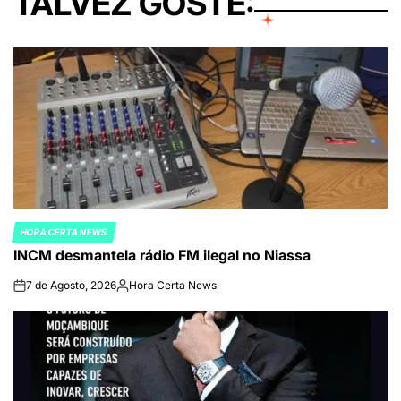
TALVEZ GOSTE:
HORA CERTA NEWS
POSTED
INCM desmantela rádio FM ilegal no Niassa
IN
7 de Agosto, 2026
Hora Certa News
on
Publicado
por