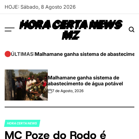
Skip
HOJE: Sábado, 8 Agosto 2026
to
content
HORA CERTA NEWS
MZ
Malhamane ganha sistema de abasteciment
ÚLTIMAS:
Malhamane ganha sistema de
abastecimento de água potável
7 de Agosto, 2026
on
HORA CERTA NEWS
POSTED
MC Poze do Rodo é
IN