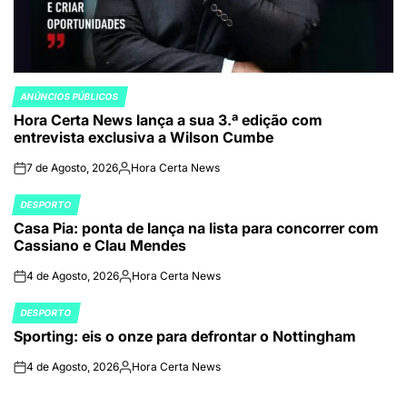
ANÚNCIOS PÚBLICOS
POSTED
Hora Certa News lança a sua 3.ª edição com
IN
entrevista exclusiva a Wilson Cumbe
7 de Agosto, 2026
Hora Certa News
on
Publicado
por
DESPORTO
POSTED
Casa Pia: ponta de lança na lista para concorrer com
IN
Cassiano e Clau Mendes
4 de Agosto, 2026
Hora Certa News
on
Publicado
por
DESPORTO
POSTED
Sporting: eis o onze para defrontar o Nottingham
IN
4 de Agosto, 2026
Hora Certa News
on
Publicado
por