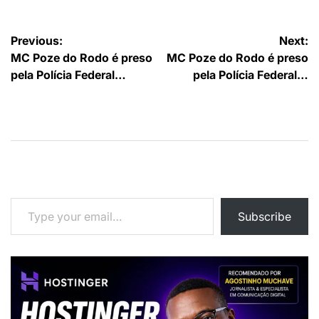
Navegação
Previous:
Next:
MC Poze do Rodo é preso
MC Poze do Rodo é preso
de
pela Polícia Federal…
pela Polícia Federal…
artigos
Type your email…
Subscribe