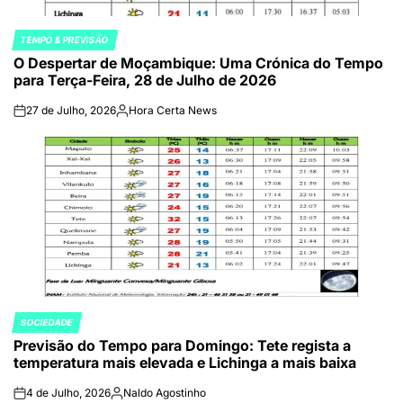
TEMPO & PREVISÃO
POSTED
O Despertar de Moçambique: Uma Crónica do Tempo
IN
para Terça-Feira, 28 de Julho de 2026
27 de Julho, 2026
Hora Certa News
on
Publicado
por
SOCIEDADE
POSTED
Previsão do Tempo para Domingo: Tete regista a
IN
temperatura mais elevada e Lichinga a mais baixa
4 de Julho, 2026
Naldo Agostinho
on
Publicado