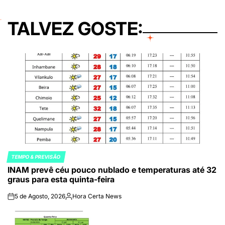
TALVEZ GOSTE:
TEMPO & PREVISÃO
POSTED
INAM prevê céu pouco nublado e temperaturas até 32
IN
graus para esta quinta-feira
5 de Agosto, 2026
Hora Certa News
on
Publicado
por