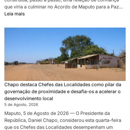
que viria a culminar no Acordo de Maputo para a Paz…
:
Leia mais
DA
MONTANHA
A
MAPUTO:
OS
BASTIDORES
DA
PAZ
QUE
SILENCIOU
Chapo destaca Chefes das Localidades como pilar da
AS
governação de proximidade e desafia-os a acelerar o
ARMAS
desenvolvimento local
EM
5 de Agosto, 2026
MOÇAMBIQUE
Maputo, 5 de Agosto de 2026 — O Presidente da
República, Daniel Chapo, considerou esta quarta-feira
que os Chefes das Localidades desempenham um