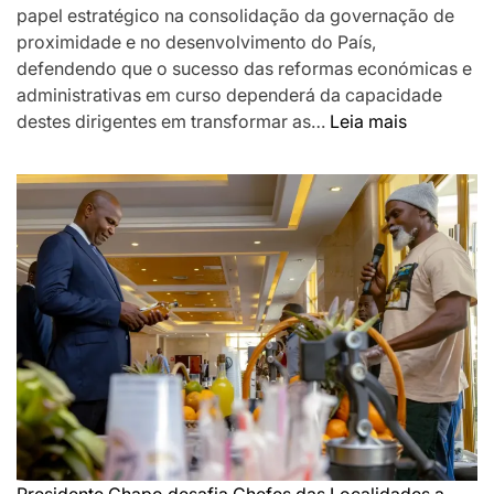
papel estratégico na consolidação da governação de
proximidade e no desenvolvimento do País,
defendendo que o sucesso das reformas económicas e
administrativas em curso dependerá da capacidade
:
destes dirigentes em transformar as…
Leia mais
Chapo
destaca
Chefes
das
Localidad
como
pilar
da
governaç
de
proximida
e
desafia-
os