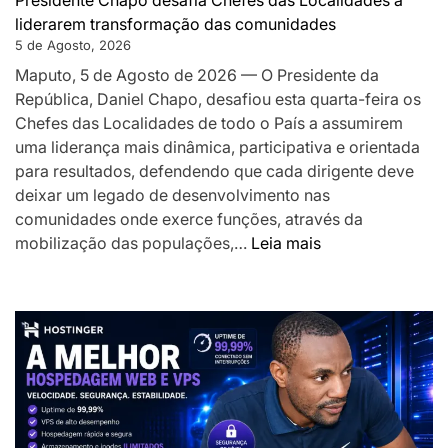
Presidente Chapo desafia Chefes das Localidades a
a
liderarem transformação das comunidades
acelerar
5 de Agosto, 2026
o
Maputo, 5 de Agosto de 2026 — O Presidente da
desenvolv
República, Daniel Chapo, desafiou esta quarta-feira os
local
Chefes das Localidades de todo o País a assumirem
uma liderança mais dinâmica, participativa e orientada
para resultados, defendendo que cada dirigente deve
deixar um legado de desenvolvimento nas
comunidades onde exerce funções, através da
:
mobilização das populações,…
Leia mais
Presidente
Chapo
desafia
Chefes
das
Localidades
a
liderarem