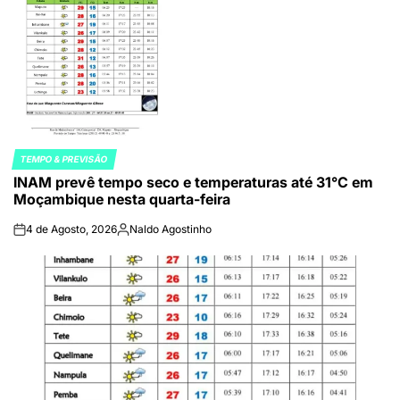
TEMPO & PREVISÃO
POSTED
INAM prevê tempo seco e temperaturas até 31°C em
IN
Moçambique nesta quarta-feira
4 de Agosto, 2026
Naldo Agostinho
on
Publicado
por