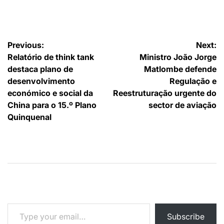
por
Navegação
Previous:
Next:
Relatório de think tank
Ministro João Jorge
de
destaca plano de
Matlombe defende
artigos
desenvolvimento
Regulação e
económico e social da
Reestruturação urgente do
China para o 15.º Plano
sector de aviação
Quinquenal
Type your email…
Subscribe