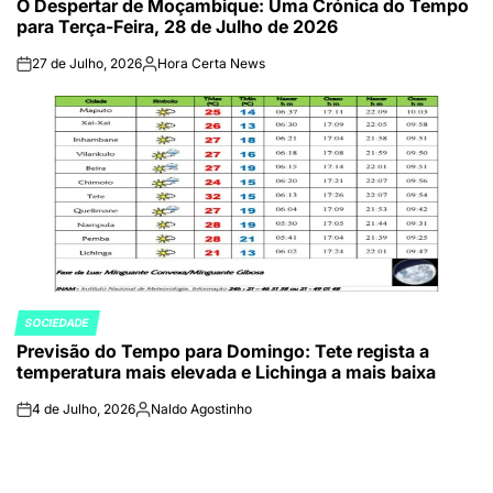
O Despertar de Moçambique: Uma Crónica do Tempo
IN
para Terça-Feira, 28 de Julho de 2026
27 de Julho, 2026
Hora Certa News
on
Publicado
por
SOCIEDADE
POSTED
Previsão do Tempo para Domingo: Tete regista a
IN
temperatura mais elevada e Lichinga a mais baixa
4 de Julho, 2026
Naldo Agostinho
on
Publicado
por