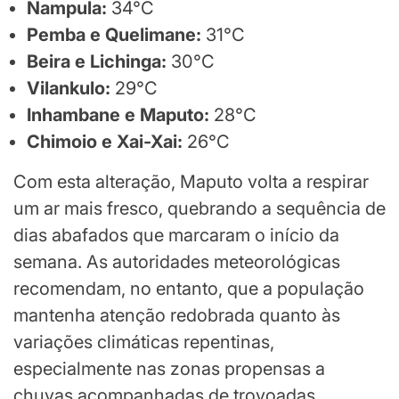
Nampula:
34°C
Pemba e Quelimane:
31°C
Beira e Lichinga:
30°C
Vilankulo:
29°C
Inhambane e Maputo:
28°C
Chimoio e Xai-Xai:
26°C
Com esta alteração, Maputo volta a respirar
um ar mais fresco, quebrando a sequência de
dias abafados que marcaram o início da
semana. As autoridades meteorológicas
recomendam, no entanto, que a população
mantenha atenção redobrada quanto às
variações climáticas repentinas,
especialmente nas zonas propensas a
chuvas acompanhadas de trovoadas.