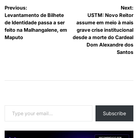
Navegação
Previous:
Next:
Levantamento de Bilhete
USTM: Novo Reitor
de
de Identidade passa a ser
assume em meio à mais
artigos
feito na Malhangalene, em
grave crise institucional
Maputo
desde a morte do Cardeal
Dom Alexandre dos
Santos
Type your email…
Subscribe