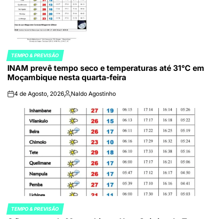
TEMPO & PREVISÃO
POSTED
INAM prevê tempo seco e temperaturas até 31°C em
IN
Moçambique nesta quarta-feira
4 de Agosto, 2026
Naldo Agostinho
on
Publicado
por
TEMPO & PREVISÃO
POSTED