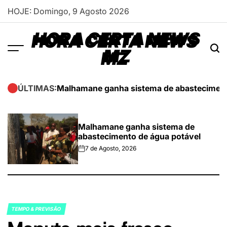
Skip
HOJE: Domingo, 9 Agosto 2026
to
content
HORA CERTA NEWS
MZ
Malhamane ganha sistema de abasteciment
ÚLTIMAS:
Malhamane ganha sistema de
abastecimento de água potável
7 de Agosto, 2026
on
TEMPO & PREVISÃO
POSTED
IN