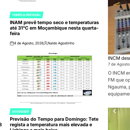
TEMPO & PREVISÃO
POSTED
INAM prevê tempo seco e temperaturas
IN
até 31°C em Moçambique nesta quarta-
feira
4 de Agosto, 2026
Naldo Agostinho
on
Publicado
por
INCM desm
7 de Agosto
O INCM en
FM que op
Ngauma, p
equipament
SOCIEDADE
POSTED
Previsão do Tempo para Domingo: Tete
IN
8
regista a temperatura mais elevada e