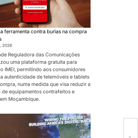
a ferramenta contra burlas na compra
s
, 2026
ade Reguladora das Comunicações
izou uma plataforma gratuita para
do IMEI, permitindo aos consumidores
a autenticidade de telemóveis e tablets
compra, numa medida que visa reduzir a
o de equipamentos contrafeitos e
 em Moçambique.
ALE
IDE
FAM