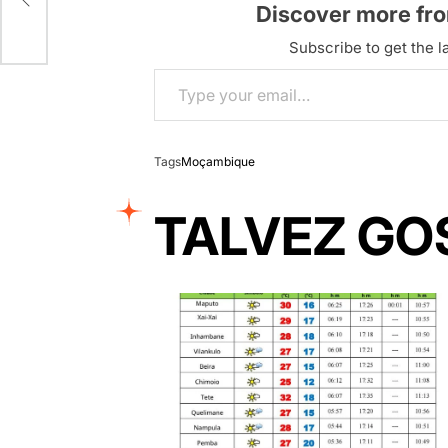
Discover more fr
o
Subscribe to get the la
Type your email…
Tags
Moçambique
TALVEZ GO