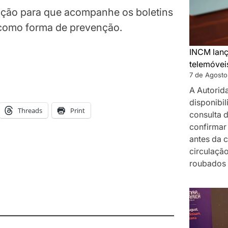
ação para que acompanhe os boletins
o como forma de prevenção.
INCM lanç
telemóvei
7 de Agosto
A Autorid
disponibil
Threads
Print
consulta 
confirmar 
antes da 
circulaçã
roubados