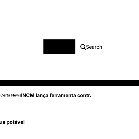
Menu
Search
INCM lança ferramenta contra burlas na compra 
 Certa News
ua potável