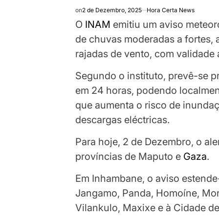
on
2 de Dezembro, 2025
Hora Certa News
O
INAM
emitiu um aviso meteoro
de chuvas moderadas a fortes,
rajadas de vento, com validade
Segundo o instituto, prevê-se p
em 24 horas, podendo localment
que aumenta o risco de inundaçõ
descargas eléctricas.
Para hoje, 2 de Dezembro, o aler
províncias de Maputo e
Gaza
.
Em Inhambane, o aviso estende-s
Jangamo, Panda, Homoíne, Mor
Vilankulo, Maxixe e à Cidade d