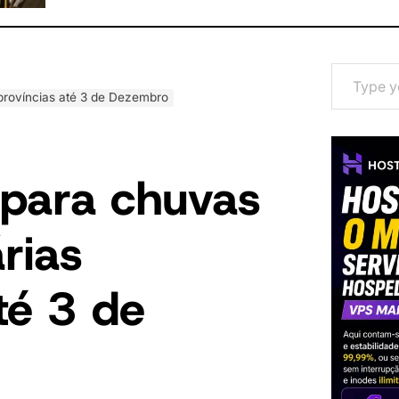
Type your email…
 províncias até 3 de Dezembro
 para chuvas
rias
té 3 de