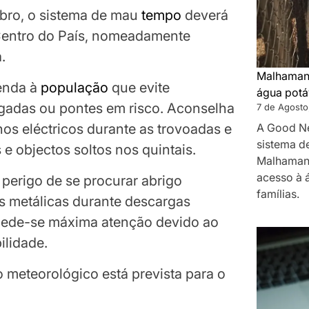
bro, o sistema de mau
tempo
deverá
 Centro do País, nomeadamente
.
Malhamane
enda à
população
que evite
água potá
lagadas ou pontes em risco. Aconselha
7 de Agosto
os eléctricos durante as trovoadas e
A Good N
sistema d
 e objectos soltos nos quintais.
Malhamane
acesso à 
 perigo de se procurar abrigo
famílias.
as metálicas durante descargas
, pede-se máxima atenção devido ao
ilidade.
 meteorológico está prevista para o