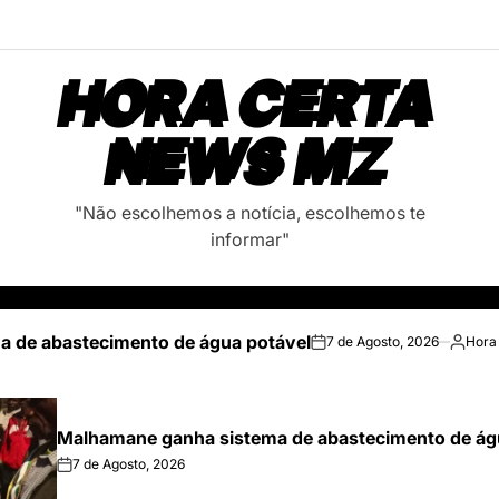
HORA CERTA
NEWS MZ
"Não escolhemos a notícia, escolhemos te
informar"
 de abastecimento de água potável
7 de Agosto, 2026
Hora
on
Posted
by
Malhamane ganha sistema de abastecimento de ág
7 de Agosto, 2026
on