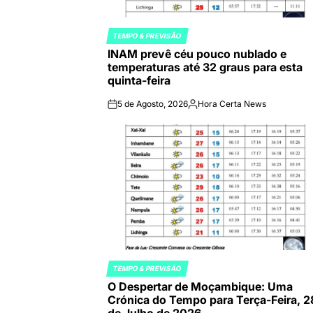
TEMPO & PREVISÃO
POSTED
INAM prevê céu pouco nublado e
IN
temperaturas até 32 graus para esta
quinta-feira
5 de Agosto, 2026
Hora Certa News
on
Publicado
por
TEMPO & PREVISÃO
POSTED
O Despertar de Moçambique: Uma
IN
Crónica do Tempo para Terça-Feira, 2