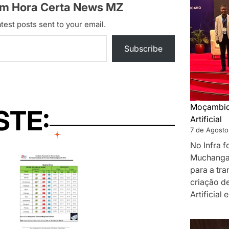
om Hora Certa News MZ
test posts sent to your email.
Subscribe
Moçambiqu
STE:
Artificial
7 de Agosto
No Infra 
Muchanga
para a tr
criação de
Artificial