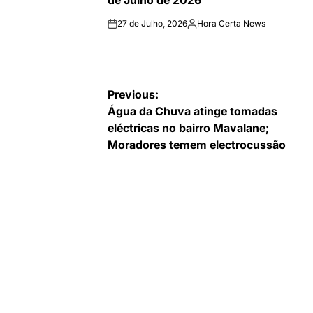
de Julho de 2026
27 de Julho, 2026
Hora Certa News
on
Publicado
por
Navegação
Previous:
Água da Chuva atinge tomadas
de
eléctricas no bairro Mavalane;
artigos
Moradores temem electrocussão