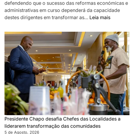
defendendo que o sucesso das reformas económicas e
administrativas em curso dependerá da capacidade
:
destes dirigentes em transformar as…
Leia mais
Chapo
destaca
Chefes
das
Localidad
como
pilar
da
governaç
de
proximida
e
desafia-
os
Presidente Chapo desafia Chefes das Localidades a
a
liderarem transformação das comunidades
acelerar
5 de Agosto, 2026