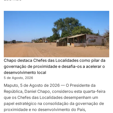
DA
MONTANHA
A
MAPUTO:
OS
BASTIDORES
DA
PAZ
QUE
SILENCIOU
Chapo destaca Chefes das Localidades como pilar da
AS
governação de proximidade e desafia-os a acelerar o
ARMAS
desenvolvimento local
EM
5 de Agosto, 2026
MOÇAMBIQUE
Maputo, 5 de Agosto de 2026 — O Presidente da
República, Daniel Chapo, considerou esta quarta-feira
que os Chefes das Localidades desempenham um
papel estratégico na consolidação da governação de
proximidade e no desenvolvimento do País,