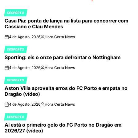
DESPORTO
POSTED
Casa Pia: ponta de lança na lista para concorrer com
IN
Cassiano e Clau Mendes
4 de Agosto, 2026
Hora Certa News
on
Publicado
por
DESPORTO
POSTED
Sporting: eis o onze para defrontar o Nottingham
IN
4 de Agosto, 2026
Hora Certa News
on
Publicado
por
DESPORTO
POSTED
Aston Villa aproveita erros do FC Porto e empata no
IN
Dragão (vídeo)
4 de Agosto, 2026
Hora Certa News
on
Publicado
por
DESPORTO
POSTED
Aí está o primeiro golo do FC Porto no Dragão em
IN
2026/27 (vídeo)