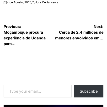
4 de Agosto, 2026
Hora Certa News
on
Publicado
por
Navegação
Previous:
Next:
Moçambique procura
Cerca de 2,4 milhões de
de
experiência do Uganda
menores envolvidos em…
artigos
para…
Type your email…
Subscribe