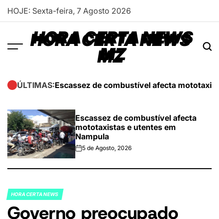
Skip
HOJE: Sexta-feira, 7 Agosto 2026
to
content
HORA CERTA NEWS
MZ
Escassez de combustível afecta mototaxis
ÚLTIMAS:
Escassez de combustível afecta
mototaxistas e utentes em
Nampula
5 de Agosto, 2026
on
HORA CERTA NEWS
POSTED
Governo preocupado
IN