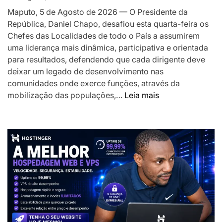
o
Maputo, 5 de Agosto de 2026 — O Presidente da
desenvolv
República, Daniel Chapo, desafiou esta quarta-feira os
local
Chefes das Localidades de todo o País a assumirem
uma liderança mais dinâmica, participativa e orientada
para resultados, defendendo que cada dirigente deve
deixar um legado de desenvolvimento nas
comunidades onde exerce funções, através da
:
mobilização das populações,…
Leia mais
Presidente
Chapo
desafia
Chefes
das
Localidades
a
liderarem
transformação
das