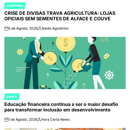
ECONOMIA
POSTED
CRISE DE DIVISAS TRAVA AGRICULTURA: LOJAS
IN
OFICIAIS SEM SEMENTES DE ALFACE E COUVE
5 de Agosto, 2026
Naldo Agostinho
on
Publicado
por
BANCA
POSTED
Educação financeira continua a ser o maior desafio
IN
para transformar inclusão em desenvolvimento
1 de Agosto, 2026
Hora Certa News
on
Publicado
por