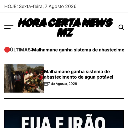
Skip
HOJE: Sexta-feira, 7 Agosto 2026
to
content
HORA CERTA NEWS
MZ
Malhamane ganha sistema de abasteciment
ÚLTIMAS:
Malhamane ganha sistema de
abastecimento de água potável
7 de Agosto, 2026
on