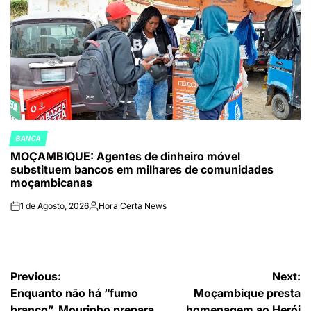
BANCA
POSTED
MOÇAMBIQUE: Agentes de dinheiro móvel
IN
substituem bancos em milhares de comunidades
moçambicanas
1 de Agosto, 2026
Hora Certa News
on
Publicado
por
Navegação
Previous:
Next:
Enquanto não há “fumo
Moçambique presta
de
branco”, Mourinho prepara
homenagem ao Herói