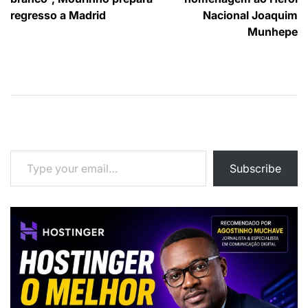
artigos
regresso a Madrid
Nacional Joaquim
Munhepe
Type your email…
Subscribe