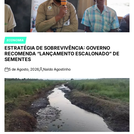
ECONOMIA
POSTED
ESTRATÉGIA DE SOBREVIVÊNCIA: GOVERNO
IN
RECOMENDA “LANÇAMENTO ESCALONADO” DE
SEMENTES
5 de Agosto, 2026
Naldo Agostinho
on
Publicado
por