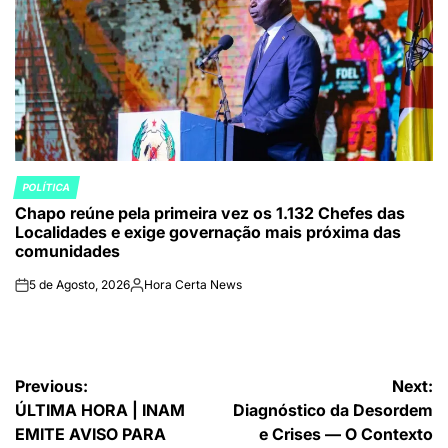
POLÍTICA
POSTED
Chapo reúne pela primeira vez os 1.132 Chefes das
IN
Localidades e exige governação mais próxima das
comunidades
5 de Agosto, 2026
Hora Certa News
on
Publicado
por
Navegação
Previous:
Next:
ÚLTIMA HORA | INAM
Diagnóstico da Desordem
de
EMITE AVISO PARA
e Crises — O Contexto