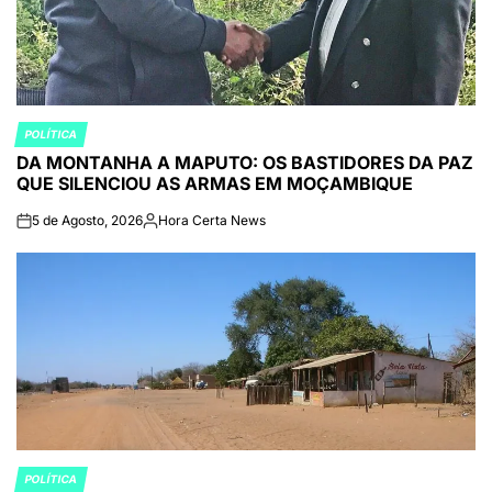
POLÍTICA
POSTED
DA MONTANHA A MAPUTO: OS BASTIDORES DA PAZ
IN
QUE SILENCIOU AS ARMAS EM MOÇAMBIQUE
5 de Agosto, 2026
Hora Certa News
on
Publicado
por
POLÍTICA
POSTED