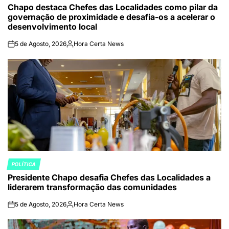
Chapo destaca Chefes das Localidades como pilar da
IN
governação de proximidade e desafia-os a acelerar o
desenvolvimento local
5 de Agosto, 2026
Hora Certa News
on
Publicado
por
POLÍTICA
POSTED
Presidente Chapo desafia Chefes das Localidades a
IN
liderarem transformação das comunidades
5 de Agosto, 2026
Hora Certa News
on
Publicado
por