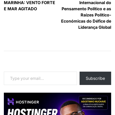
artigos
MARINHA: VENTO FORTE
Internacional do
E MAR AGITADO
Pensamento Político e as
Raízes Político-
Económicas do Défice de
Liderança Global
Type your email…
Subscribe