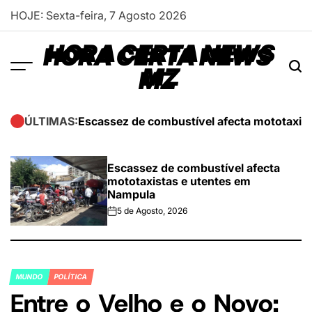
Skip
HOJE: Sexta-feira, 7 Agosto 2026
to
content
HORA CERTA NEWS
MZ
Escassez de combustível afecta mototaxis
ÚLTIMAS:
Escassez de combustível afecta
mototaxistas e utentes em
Nampula
5 de Agosto, 2026
on
MUNDO
POLÍTICA
POSTED
Entre o Velho e o Novo:
IN