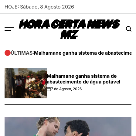
Skip
HOJE: Sábado, 8 Agosto 2026
to
content
HORA CERTA NEWS
MZ
Malhamane ganha sistema de abasteciment
ÚLTIMAS:
Malhamane ganha sistema de
abastecimento de água potável
7 de Agosto, 2026
on