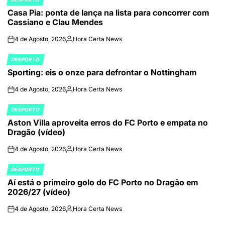
POSTED
Casa Pia: ponta de lança na lista para concorrer com
IN
Cassiano e Clau Mendes
4 de Agosto, 2026
Hora Certa News
on
Publicado
por
DESPORTO
POSTED
Sporting: eis o onze para defrontar o Nottingham
IN
4 de Agosto, 2026
Hora Certa News
on
Publicado
por
DESPORTO
POSTED
Aston Villa aproveita erros do FC Porto e empata no
IN
Dragão (vídeo)
4 de Agosto, 2026
Hora Certa News
on
Publicado
por
DESPORTO
POSTED
Aí está o primeiro golo do FC Porto no Dragão em
IN
2026/27 (vídeo)
4 de Agosto, 2026
Hora Certa News
on
Publicado
por