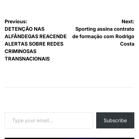
Navegação
Previous:
Next:
DETENÇÃO NAS
Sporting assina contrato
de
ALFÂNDEGAS REACENDE
de formação com Rodrigo
artigos
ALERTAS SOBRE REDES
Costa
CRIMINOSAS
TRANSNACIONAIS
Type your email…
Subscribe