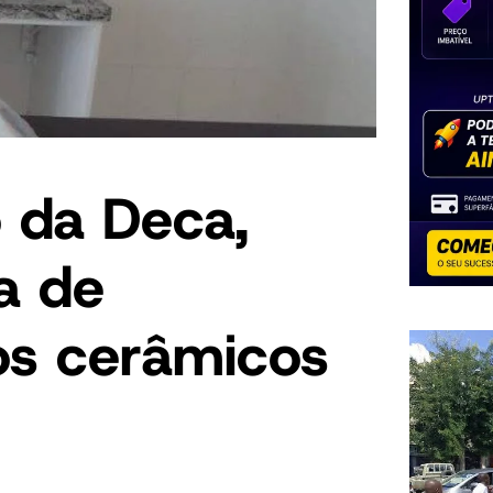
 da Deca,
a de
os cerâmicos