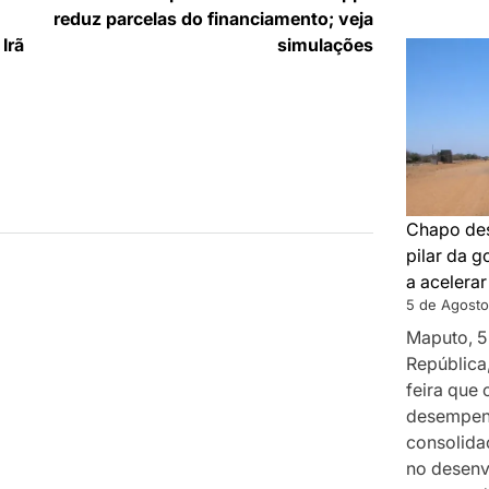
m
reduz parcelas do financiamento; veja
Irã
simulações
Chapo des
pilar da 
a acelera
5 de Agosto
Maputo, 5
República
feira que
desempenh
consolida
no desenv