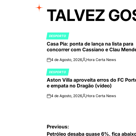
TALVEZ GO
DESPORTO
POSTED
Casa Pia: ponta de lança na lista para
IN
concorrer com Cassiano e Clau Mend
4 de Agosto, 2026
Hora Certa News
on
Publicado
por
DESPORTO
POSTED
Aston Villa aproveita erros do FC Port
IN
e empata no Dragão (vídeo)
4 de Agosto, 2026
Hora Certa News
on
Publicado
por
Navegação
Previous:
Petróleo desaba quase 6%, fica abaix