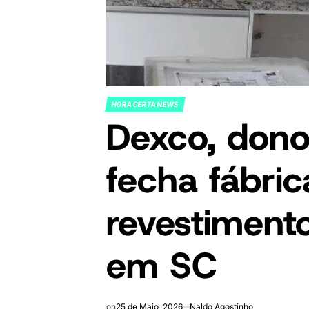
HORA CERTA NEWS
POSTED
Dexco, dono
IN
fecha fábric
revestiment
em SC
on
25 de Maio, 2026
Naldo Agostinho