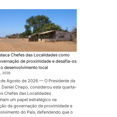
DA
MONTANHA
A
MAPUTO:
OS
BASTIDORES
DA
PAZ
QUE
taca Chefes das Localidades como
SILENCIOU
governação de proximidade e desafia-os
AS
r o desenvolvimento local
ARMAS
, 2026
EM
 de Agosto de 2026 — O Presidente da
MOÇAMBIQUE
, Daniel Chapo, considerou esta quarta-
 os Chefes das Localidades
am um papel estratégico na
ção da governação de proximidade e
olvimento do País, defendendo que o