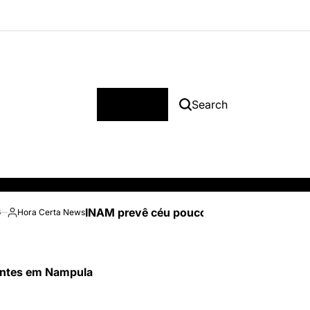
Menu
Search
INAM prevê céu pouco nublado e temperatu
6
Hora Certa News
Posted
by
tentes em Nampula