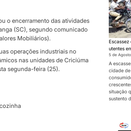
ou o encerramento das atividades
ssanga (SC), segundo comunicado
ores Mobiliários).
Escassez 
utentes e
uas operações industriais no
5 de Agosto
âmicos nas unidades de Criciúma
A escasse
sta segunda-feira (25).
cidade de
consumido
crescentes
situação 
sustento 
 cozinha