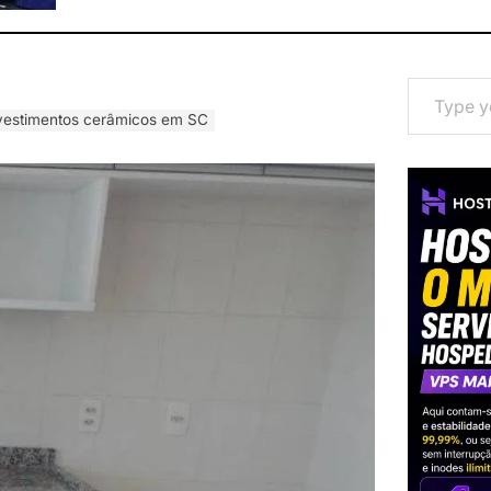
Type your email…
evestimentos cerâmicos em SC