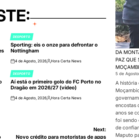
STE:
DESPORTO
POSTED
Sporting: eis o onze para defrontar o
IN
es
Nottingham
DA MONT
PAZ QUE 
4 de Agosto, 2026
Hora Certa News
on
Publicado
MOÇAMB
por
5 de Agosto
DESPORTO
POSTED
o
Aí está o primeiro golo do FC Porto no
IN
A históri
Dragão em 2026/27 (vídeo)
Moçambiq
govername
4 de Agosto, 2026
Hora Certa News
on
Publicado
encostas 
por
anos se c
foi sendo
de confia
Next:
Maputo p
o
Novo crédito para motoristas de apps