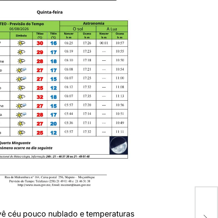
Nov
ê céu pouco nublado e temperaturas
app