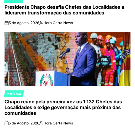
POSTED
Presidente Chapo desafia Chefes das Localidades a
IN
liderarem transformação das comunidades
5 de Agosto, 2026
Hora Certa News
on
Publicado
por
POLÍTICA
POSTED
Chapo reúne pela primeira vez os 1.132 Chefes das
IN
Localidades e exige governação mais próxima das
comunidades
5 de Agosto, 2026
Hora Certa News
on
Publicado
por