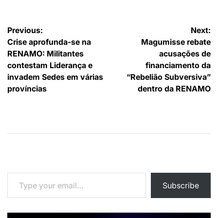
Navegação
Previous:
Next:
Crise aprofunda-se na
Magumisse rebate
de
RENAMO: Militantes
acusações de
artigos
contestam Liderança e
financiamento da
invadem Sedes em várias
“Rebelião Subversiva”
províncias
dentro da RENAMO
Type your email…
Subscribe