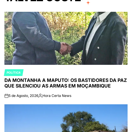
POLÍTICA
POSTED
DA MONTANHA A MAPUTO: OS BASTIDORES DA PAZ
IN
QUE SILENCIOU AS ARMAS EM MOÇAMBIQUE
5 de Agosto, 2026
Hora Certa News
on
Publicado
por