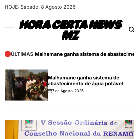
Skip
HOJE: Sábado, 8 Agosto 2026
to
content
HORA CERTA NEWS
MZ
Malhamane ganha sistema de abasteciment
ÚLTIMAS:
Malhamane ganha sistema de
abastecimento de água potável
7 de Agosto, 2026
on