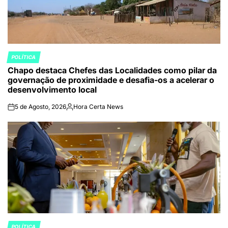
POLÍTICA
POSTED
Chapo destaca Chefes das Localidades como pilar da
IN
governação de proximidade e desafia-os a acelerar o
desenvolvimento local
5 de Agosto, 2026
Hora Certa News
on
Publicado
por
POLÍTICA