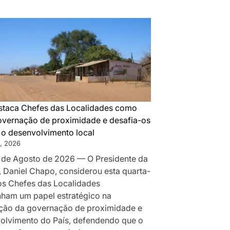
DA
MONTANHA
A
MAPUTO:
OS
BASTIDORES
DA
PAZ
QUE
taca Chefes das Localidades como
SILENCIOU
governação de proximidade e desafia-os
AS
r o desenvolvimento local
ARMAS
, 2026
EM
 de Agosto de 2026 — O Presidente da
MOÇAMBIQUE
, Daniel Chapo, considerou esta quarta-
 os Chefes das Localidades
am um papel estratégico na
ção da governação de proximidade e
olvimento do País, defendendo que o