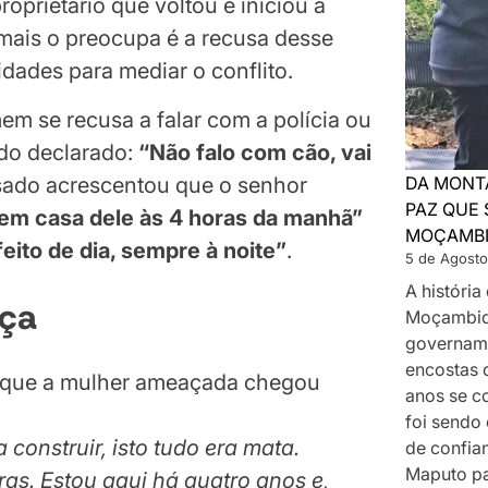
oprietário que voltou e iniciou a
 mais o preocupa é a recusa desse
dades para mediar o conflito.
m se recusa a falar com a polícia ou
ndo declarado:
“Não falo com cão, vai
DA MONT
sado acrescentou que o senhor
PAZ QUE 
i em casa dele às 4 horas da manhã”
MOÇAMB
feito de dia, sempre à noite”
.
5 de Agosto
A históri
nça
Moçambiq
govername
encostas 
u que a mulher ameaçada chegou
anos se c
foi sendo
construir, isto tudo era mata.
de confia
Maputo p
s. Estou aqui há quatro anos e,