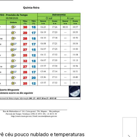
DAN
ê céu pouco nublado e temperaturas
REC