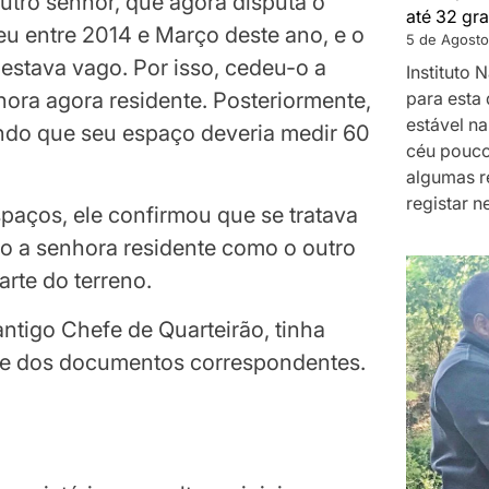
utro senhor, que agora disputa o
até 32 gra
eu entre 2014 e Março deste ano, e o
5 de Agosto
stava vago. Por isso, cedeu-o a
Instituto
para esta 
hora agora residente. Posteriormente,
estável na
ndo que seu espaço deveria medir 60
céu pouco
algumas r
registar n
paços, ele confirmou que se tratava
nto a senhora residente como o outro
arte do terreno.
antigo Chefe de Quarteirão, tinha
 e dos documentos correspondentes.