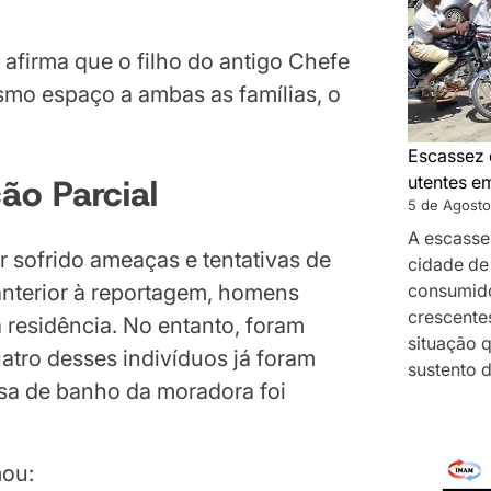
afirma que o filho do antigo Chefe
smo espaço a ambas as famílias, o
Escassez 
o Parcial
utentes e
5 de Agosto
A escasse
r sofrido ameaças e tentativas de
cidade de
consumido
anterior à reportagem, homens
crescentes
 residência. No entanto, foram
situação 
atro desses indivíduos já foram
sustento 
casa de banho da moradora foi
mou: