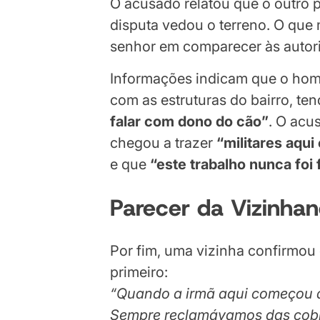
O acusado relatou que o outro pr
disputa vedou o terreno. O que
senhor em comparecer às autori
Informações indicam que o home
com as estruturas do bairro, te
falar com dono do cão”
. O acu
chegou a trazer
“militares aqu
e que
“este trabalho nunca foi 
Parecer da Vizinha
Por fim, uma vizinha confirmo
primeiro:
“Quando a irmã aqui começou a 
Sempre reclamávamos das cobra