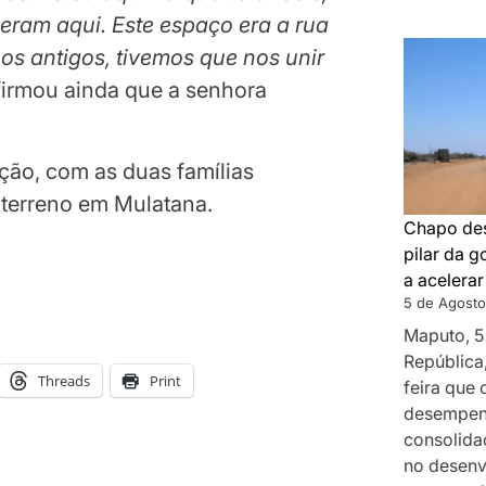
ram aqui. Este espaço era a rua
os antigos, tivemos que nos unir
firmou ainda que a senhora
ção, com as duas famílias
 terreno em Mulatana.
Chapo des
pilar da 
a acelera
5 de Agosto
Maputo, 5
República
Threads
Print
feira que
desempenh
consolida
no desenv