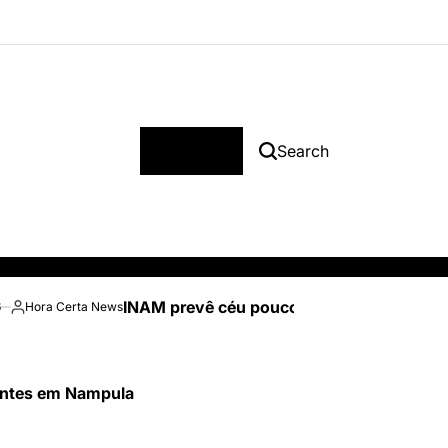
Menu
Search
INAM prevê céu pouco nublado e temperatu
6
Hora Certa News
Posted
by
tentes em Nampula