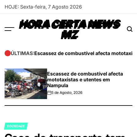
Skip
HOJE: Sexta-feira, 7 Agosto 2026
to
content
HORA CERTA NEWS
MZ
Escassez de combustível afecta mototaxis
ÚLTIMAS:
Escassez de combustível afecta
mototaxistas e utentes em
Nampula
5 de Agosto, 2026
on
SOCIEDADE
POSTED
IN