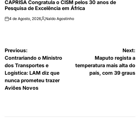
CAPRISA Congratula o CISM pelos 30 anos de
IN
Pesquisa de Excelência em África
4 de Agosto, 2026
Naldo Agostinho
on
Publicado
por
Navegação
Previous:
Next:
Contrariando o Ministro
Maputo regista a
de
dos Transportes e
temperatura mais alta do
artigos
Logística: LAM diz que
país, com 39 graus
nunca prometeu trazer
Aviões Novos