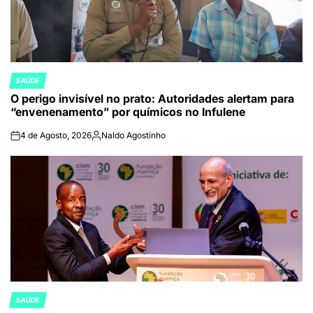
SAÚDE
POSTED
O perigo invisível no prato: Autoridades alertam para
IN
“envenenamento” por químicos no Infulene
4 de Agosto, 2026
Naldo Agostinho
on
Publicado
por
SAÚDE
POSTED