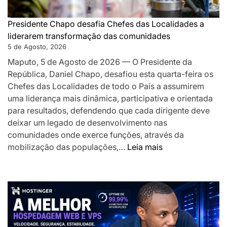
desafia-
os
Presidente Chapo desafia Chefes das Localidades a
a
liderarem transformação das comunidades
acelerar
5 de Agosto, 2026
o
Maputo, 5 de Agosto de 2026 — O Presidente da
desenvolv
República, Daniel Chapo, desafiou esta quarta-feira os
local
Chefes das Localidades de todo o País a assumirem
uma liderança mais dinâmica, participativa e orientada
para resultados, defendendo que cada dirigente deve
deixar um legado de desenvolvimento nas
comunidades onde exerce funções, através da
:
mobilização das populações,…
Leia mais
Presidente
Chapo
desafia
Chefes
das
Localidades