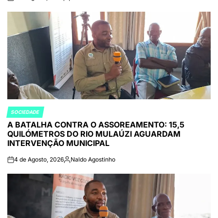
on
Publicado
por
SOCIEDADE
POSTED
A BATALHA CONTRA O ASSOREAMENTO: 15,5
IN
QUILÓMETROS DO RIO MULAÚZI AGUARDAM
INTERVENÇÃO MUNICIPAL
4 de Agosto, 2026
Naldo Agostinho
on
Publicado
por