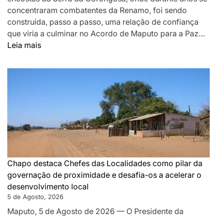
concentraram combatentes da Renamo, foi sendo
construída, passo a passo, uma relação de confiança
que viria a culminar no Acordo de Maputo para a Paz…
:
Leia mais
DA
MONTANHA
A
MAPUTO:
OS
BASTIDORES
DA
PAZ
QUE
SILENCIOU
Chapo destaca Chefes das Localidades como pilar da
AS
governação de proximidade e desafia-os a acelerar o
ARMAS
desenvolvimento local
EM
5 de Agosto, 2026
MOÇAMBIQUE
Maputo, 5 de Agosto de 2026 — O Presidente da