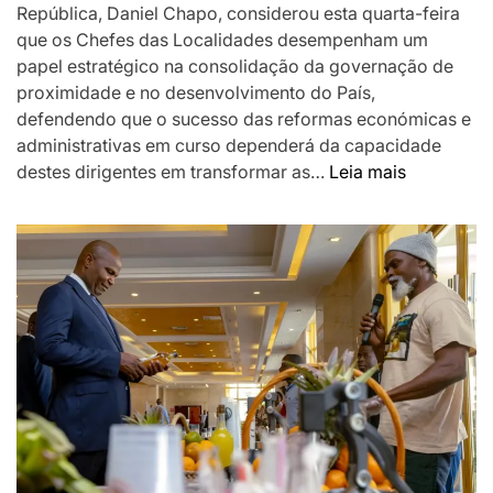
República, Daniel Chapo, considerou esta quarta-feira
que os Chefes das Localidades desempenham um
papel estratégico na consolidação da governação de
proximidade e no desenvolvimento do País,
defendendo que o sucesso das reformas económicas e
administrativas em curso dependerá da capacidade
:
destes dirigentes em transformar as…
Leia mais
Chapo
destaca
Chefes
das
Localidad
como
pilar
da
governaç
de
proximida
e