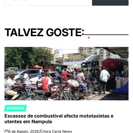
TALVEZ GOSTE:
SOCIEDADE
POSTED
Escassez de combustível afecta mototaxistas e
IN
utentes em Nampula
5 de Agosto, 2026
Hora Certa News