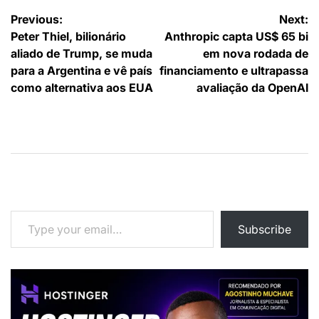
Navegação
Previous:
Next:
Peter Thiel, bilionário
Anthropic capta US$ 65 bi
de
aliado de Trump, se muda
em nova rodada de
artigos
para a Argentina e vê país
financiamento e ultrapassa
como alternativa aos EUA
avaliação da OpenAI
Type your email…
Subscribe