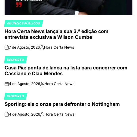
ANÚNCIOS PÚBLICOS
POSTED
Hora Certa News lança a sua 3.ª edição com
IN
entrevista exclusiva a Wilson Cumbe
7 de Agosto, 2026
Hora Certa News
on
Publicado
por
DESPORTO
POSTED
Casa Pia: ponta de lança na lista para concorrer com
IN
Cassiano e Clau Mendes
4 de Agosto, 2026
Hora Certa News
on
Publicado
por
DESPORTO
POSTED
Sporting: eis o onze para defrontar o Nottingham
IN
4 de Agosto, 2026
Hora Certa News
on
Publicado
por