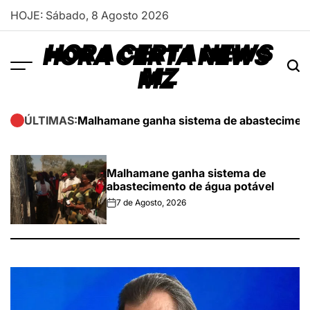
Skip
HOJE: Sábado, 8 Agosto 2026
to
content
HORA CERTA NEWS
MZ
Malhamane ganha sistema de abasteciment
ÚLTIMAS:
Malhamane ganha sistema de
abastecimento de água potável
7 de Agosto, 2026
on