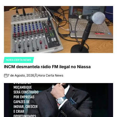
HORA CERTA NEWS
POSTED
INCM desmantela rádio FM ilegal no Niassa
IN
7 de Agosto, 2026
Hora Certa News
on
Publicado
por