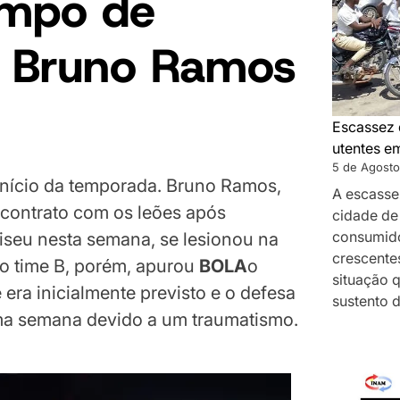
empo de
 Bruno Ramos
Escassez 
utentes e
5 de Agosto
 início da temporada. Bruno Ramos,
A escasse
 contrato com os leões após
cidade de
consumido
seu nesta semana, se lesionou na
crescentes
m o time B, porém, apurou
BOLA
o
situação 
ra inicialmente previsto e o defesa
sustento 
ma semana devido a um traumatismo.