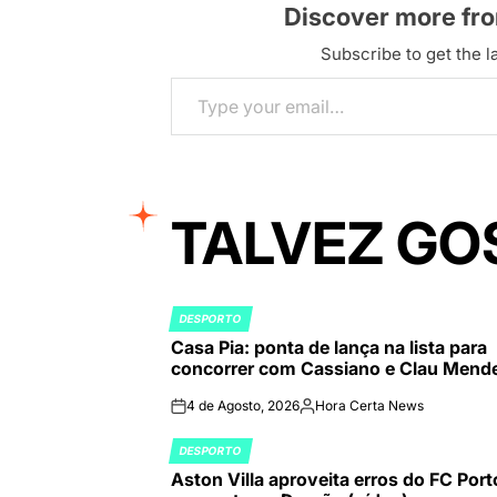
Discover more fr
Subscribe to get the la
Type your email…
TALVEZ GO
DESPORTO
POSTED
Casa Pia: ponta de lança na lista para
IN
concorrer com Cassiano e Clau Mend
4 de Agosto, 2026
Hora Certa News
on
Publicado
por
DESPORTO
POSTED
Aston Villa aproveita erros do FC Port
IN