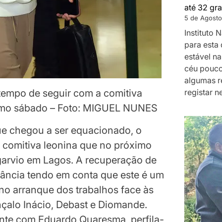
até 32 gra
5 de Agosto
Instituto
para esta 
estável na
céu pouco
algumas r
registar n
tempo de seguir com a comitiva
ximo sábado – Foto: MIGUEL NUNES
ue chegou a ser equacionado, o
 comitiva leonina que no próximo
garvio em Lagos. A recuperação de
ância tendo em conta que este é um
no arranque dos trabalhos face às
çalo Inácio, Debast e Diomande.
nte com Eduardo Quaresma, perfila-