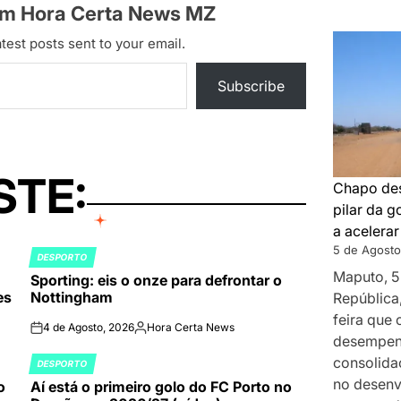
om Hora Certa News MZ
test posts sent to your email.
Subscribe
STE:
Chapo des
pilar da 
a acelera
5 de Agosto
DESPORTO
POSTED
Maputo, 5
Sporting: eis o onze para defrontar o
IN
es
Nottingham
República
feira que
4 de Agosto, 2026
Hora Certa News
on
Publicado
desempenh
por
consolida
DESPORTO
POSTED
no desenv
o
Aí está o primeiro golo do FC Porto no
IN