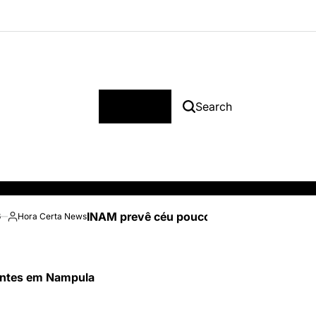
Menu
Search
INAM prevê céu pouco nublado e temperatu
6
Hora Certa News
Posted
by
tentes em Nampula