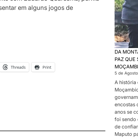
sentar em alguns jogos de
DA MONT
PAZ QUE 
MOÇAMB
Threads
Print
5 de Agosto
A históri
Moçambiq
govername
encostas 
anos se c
foi sendo
de confia
Maputo p