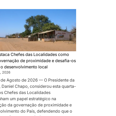
DA
MONTANHA
A
MAPUTO:
OS
BASTIDORES
DA
PAZ
QUE
taca Chefes das Localidades como
SILENCIOU
governação de proximidade e desafia-os
AS
r o desenvolvimento local
ARMAS
, 2026
EM
 de Agosto de 2026 — O Presidente da
MOÇAMBIQUE
, Daniel Chapo, considerou esta quarta-
 os Chefes das Localidades
am um papel estratégico na
ção da governação de proximidade e
olvimento do País, defendendo que o