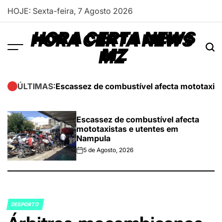
Skip
HOJE: Sexta-feira, 7 Agosto 2026
to
content
HORA CERTA NEWS
MZ
Escassez de combustível afecta mototaxis
ÚLTIMAS:
Escassez de combustível afecta
mototaxistas e utentes em
Nampula
5 de Agosto, 2026
on
DESPORTO
POSTED
IN