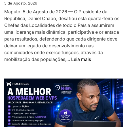
acelerar
5 de Agosto, 2026
o
Maputo, 5 de Agosto de 2026 — O Presidente da
desenvolv
República, Daniel Chapo, desafiou esta quarta-feira os
local
Chefes das Localidades de todo o País a assumirem
uma liderança mais dinâmica, participativa e orientada
para resultados, defendendo que cada dirigente deve
deixar um legado de desenvolvimento nas
comunidades onde exerce funções, através da
:
mobilização das populações,…
Leia mais
Presidente
Chapo
desafia
Chefes
das
Localidades
a
liderarem
transformação