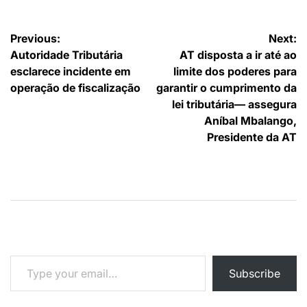
Navegação
Previous:
Next:
Autoridade Tributária
AT disposta a ir até ao
de
esclarece incidente em
limite dos poderes para
artigos
operação de fiscalização
garantir o cumprimento da
lei tributária— assegura
Aníbal Mbalango,
Presidente da AT
Type your email…
Subscribe