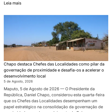
:
Leia mais
DA
MONTANHA
A
MAPUTO:
OS
BASTIDORES
DA
PAZ
QUE
SILENCIOU
Chapo destaca Chefes das Localidades como pilar da
AS
governação de proximidade e desafia-os a acelerar o
ARMAS
desenvolvimento local
EM
5 de Agosto, 2026
MOÇAMBIQUE
Maputo, 5 de Agosto de 2026 — O Presidente da
República, Daniel Chapo, considerou esta quarta-feira
que os Chefes das Localidades desempenham um
papel estratégico na consolidação da governação de