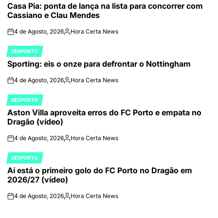
Casa Pia: ponta de lança na lista para concorrer com
IN
Cassiano e Clau Mendes
4 de Agosto, 2026
Hora Certa News
on
Publicado
por
DESPORTO
POSTED
Sporting: eis o onze para defrontar o Nottingham
IN
4 de Agosto, 2026
Hora Certa News
on
Publicado
por
DESPORTO
POSTED
Aston Villa aproveita erros do FC Porto e empata no
IN
Dragão (vídeo)
4 de Agosto, 2026
Hora Certa News
on
Publicado
por
DESPORTO
POSTED
Aí está o primeiro golo do FC Porto no Dragão em
IN
2026/27 (vídeo)
4 de Agosto, 2026
Hora Certa News
on
Publicado
por