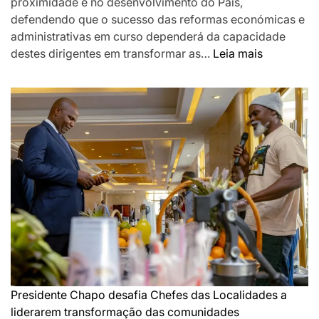
proximidade e no desenvolvimento do País,
defendendo que o sucesso das reformas económicas e
administrativas em curso dependerá da capacidade
:
destes dirigentes em transformar as…
Leia mais
Chapo
destaca
Chefes
das
Localidad
como
pilar
da
governaç
de
proximida
e
desafia-
os
Presidente Chapo desafia Chefes das Localidades a
a
liderarem transformação das comunidades