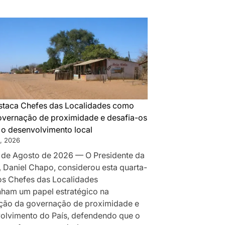
DA
MONTANHA
A
MAPUTO:
OS
BASTIDORES
DA
PAZ
QUE
taca Chefes das Localidades como
SILENCIOU
governação de proximidade e desafia-os
AS
r o desenvolvimento local
ARMAS
, 2026
EM
 de Agosto de 2026 — O Presidente da
MOÇAMBIQUE
, Daniel Chapo, considerou esta quarta-
 os Chefes das Localidades
am um papel estratégico na
ção da governação de proximidade e
olvimento do País, defendendo que o