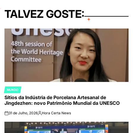
TALVEZ GOSTE:
MUNDO
POSTED
Sítios da Indústria de Porcelana Artesanal de
IN
Jingdezhen: novo Patrimônio Mundial da UNESCO
31 de Julho, 2026
Hora Certa News
on
Publicado
por