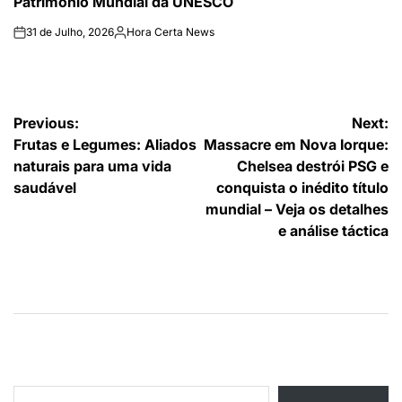
Patrimônio Mundial da UNESCO
31 de Julho, 2026
Hora Certa News
on
Publicado
por
Navegação
Previous:
Next:
Frutas e Legumes: Aliados
Massacre em Nova Iorque:
de
naturais para uma vida
Chelsea destrói PSG e
artigos
saudável
conquista o inédito título
mundial – Veja os detalhes
e análise táctica
Type your email…