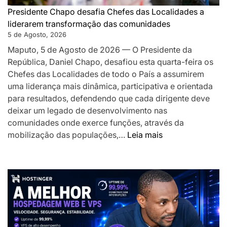
os
Presidente Chapo desafia Chefes das Localidades a
a
liderarem transformação das comunidades
acelerar
5 de Agosto, 2026
o
Maputo, 5 de Agosto de 2026 — O Presidente da
desenvolv
República, Daniel Chapo, desafiou esta quarta-feira os
local
Chefes das Localidades de todo o País a assumirem
uma liderança mais dinâmica, participativa e orientada
para resultados, defendendo que cada dirigente deve
deixar um legado de desenvolvimento nas
comunidades onde exerce funções, através da
:
mobilização das populações,…
Leia mais
Presidente
Chapo
desafia
Chefes
das
Localidades
a