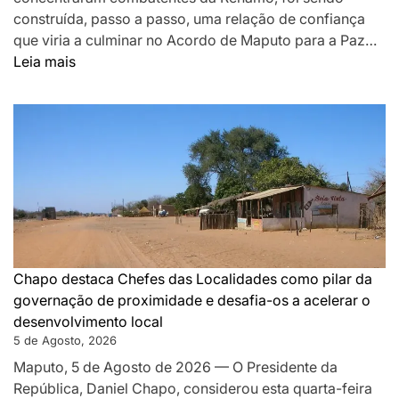
construída, passo a passo, uma relação de confiança
que viria a culminar no Acordo de Maputo para a Paz…
:
Leia mais
DA
MONTANHA
A
MAPUTO:
OS
BASTIDORES
DA
PAZ
QUE
SILENCIOU
Chapo destaca Chefes das Localidades como pilar da
AS
governação de proximidade e desafia-os a acelerar o
ARMAS
desenvolvimento local
EM
5 de Agosto, 2026
MOÇAMBIQUE
Maputo, 5 de Agosto de 2026 — O Presidente da
República, Daniel Chapo, considerou esta quarta-feira