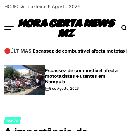
Skip
HOJE: Quinta-feira, 6 Agosto 2026
to
content
HORA CERTA NEWS
MZ
Escassez de combustível afecta mototaxis
ÚLTIMAS:
Escassez de combustível afecta
mototaxistas e utentes em
Nampula
5 de Agosto, 2026
on
MUNDO
POSTED
IN