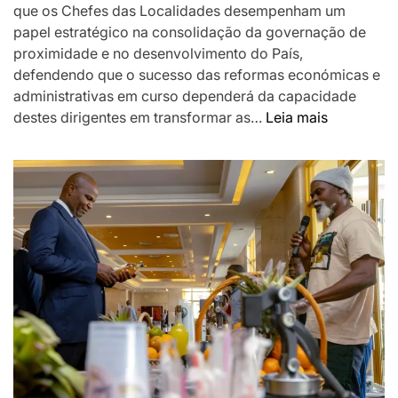
que os Chefes das Localidades desempenham um
papel estratégico na consolidação da governação de
proximidade e no desenvolvimento do País,
defendendo que o sucesso das reformas económicas e
administrativas em curso dependerá da capacidade
:
destes dirigentes em transformar as…
Leia mais
Chapo
destaca
Chefes
das
Localidad
como
pilar
da
governaç
de
proximida
e
desafia-