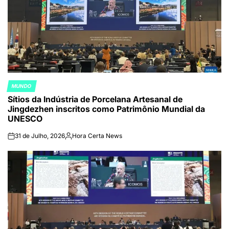
MUNDO
POSTED
Sítios da Indústria de Porcelana Artesanal de
IN
Jingdezhen inscritos como Patrimônio Mundial da
UNESCO
31 de Julho, 2026
Hora Certa News
on
Publicado
por