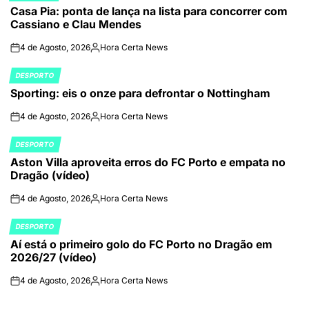
Casa Pia: ponta de lança na lista para concorrer com
IN
Cassiano e Clau Mendes
4 de Agosto, 2026
Hora Certa News
on
Publicado
por
DESPORTO
POSTED
Sporting: eis o onze para defrontar o Nottingham
IN
4 de Agosto, 2026
Hora Certa News
on
Publicado
por
DESPORTO
POSTED
Aston Villa aproveita erros do FC Porto e empata no
IN
Dragão (vídeo)
4 de Agosto, 2026
Hora Certa News
on
Publicado
por
DESPORTO
POSTED
Aí está o primeiro golo do FC Porto no Dragão em
IN
2026/27 (vídeo)
4 de Agosto, 2026
Hora Certa News
on
Publicado
por