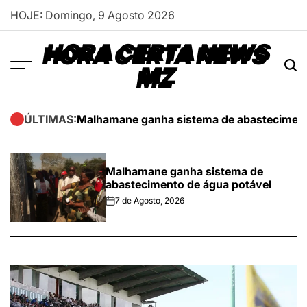
Skip
HOJE: Domingo, 9 Agosto 2026
to
content
HORA CERTA NEWS
MZ
Malhamane ganha sistema de abasteciment
ÚLTIMAS:
Malhamane ganha sistema de
abastecimento de água potável
7 de Agosto, 2026
on