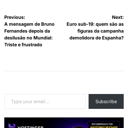
Navegação
Previous:
Next:
A mensagem de Bruno
Euro sub-19: quem são as
de
Fernandes depois da
figuras da campanha
artigos
desilusão no Mundial:
demolidora de Espanha?
Triste e frustrado
Type your email…
Subscribe