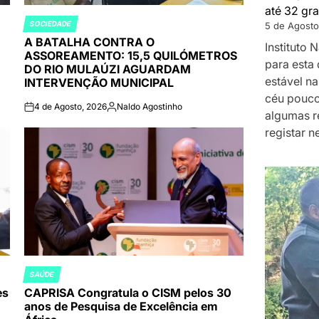
até 32 gra
SOCIEDADE
5 de Agosto
POSTED
A BATALHA CONTRA O
IN
Instituto
ASSOREAMENTO: 15,5 QUILÓMETROS
para esta 
DO RIO MULAÚZI AGUARDAM
estável na
INTERVENÇÃO MUNICIPAL
céu pouco
4 de Agosto, 2026
Naldo Agostinho
on
Publicado
algumas r
por
registar n
SAÚDE
POSTED
es
CAPRISA Congratula o CISM pelos 30
IN
anos de Pesquisa de Excelência em