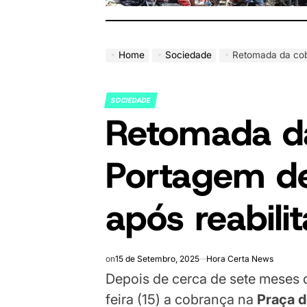
Home
Sociedade
Retomada da cob
SOCIEDADE
POSTED
Retomada d
IN
Portagem d
após reabili
on
15 de Setembro, 2025
Hora Certa News
Depois de cerca de sete meses 
feira (15) a cobrança na
Praça 