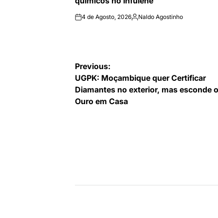
químicos no Infulene
4 de Agosto, 2026
Naldo Agostinho
on
Publicado
por
Navegação
Previous:
UGPK: Moçambique quer Certificar
de
Diamantes no exterior, mas esconde 
artigos
Ouro em Casa