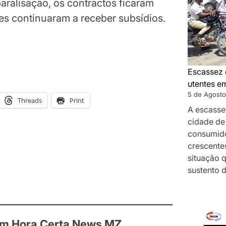
aralisação, os contractos ficaram
s continuaram a receber subsídios.
Escassez 
utentes e
5 de Agosto
Threads
Print
A escasse
cidade de
consumido
crescentes
situação 
sustento 
om Hora Certa News MZ