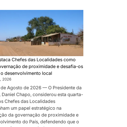
DA
MONTANHA
A
MAPUTO:
OS
BASTIDORES
DA
PAZ
QUE
taca Chefes das Localidades como
SILENCIOU
governação de proximidade e desafia-os
AS
r o desenvolvimento local
ARMAS
, 2026
EM
 de Agosto de 2026 — O Presidente da
MOÇAMBIQUE
, Daniel Chapo, considerou esta quarta-
 os Chefes das Localidades
am um papel estratégico na
ção da governação de proximidade e
olvimento do País, defendendo que o