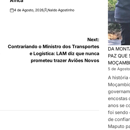
África
4 de Agosto, 2026
Naldo Agostinho
on
Publicado
por
Next:
Contrariando o Ministro dos Transportes
DA MONT
o
e Logística: LAM diz que nunca
PAZ QUE 
prometeu trazer Aviões Novos
MOÇAMB
5 de Agosto
A históri
Moçambiq
govername
encostas 
anos se c
foi sendo
de confia
Maputo p