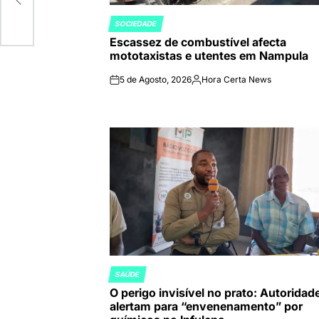
SOCIEDADE
POSTED
Escassez de combustível afecta
IN
mototaxistas e utentes em Nampula
5 de Agosto, 2026
Hora Certa News
on
Publicado
por
SAÚDE
POSTED
O perigo invisível no prato: Autoridad
IN
alertam para “envenenamento” por