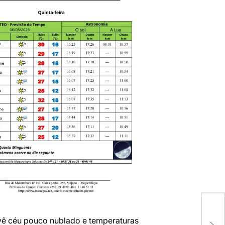
Con
Tra
ê céu pouco nublado e temperaturas