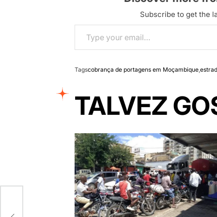
Subscribe to get the la
Type your email…
Tags
cobrança de portagens em Moçambique
,
estra
TALVEZ GO
ar
onde