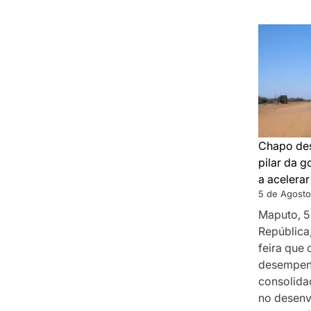
Chapo des
pilar da 
a acelera
5 de Agosto
Maputo, 5
República
feira que
desempenh
consolida
no desenv