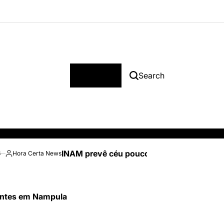
Menu
Search
INAM prevê céu pouco nublado e temperatu
6
Hora Certa News
Posted
by
tentes em Nampula