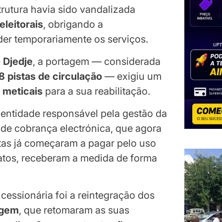
strutura havia sido vandalizada
leitorais
, obrigando a
der temporariamente os serviços.
 Djedje
, a portagem — considerada
8 pistas de circulação
— exigiu um
 meticais
para a sua reabilitação.
, entidade responsável pela gestão da
a de cobrança electrónica, que agora
tas já começaram a pagar pelo uso
latos, receberam a medida de forma
essionária foi a reintegração dos
agem
, que retomaram as suas