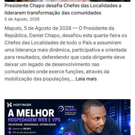
os
Presidente Chapo desafia Chefes das Localidades a
a
liderarem transformação das comunidades
acelerar
5 de Agosto, 2026
o
Maputo, 5 de Agosto de 2026 — O Presidente da
desenvolv
República, Daniel Chapo, desafiou esta quarta-feira os
local
Chefes das Localidades de todo o País a assumirem
uma liderança mais dinâmica, participativa e orientada
para resultados, defendendo que cada dirigente deve
deixar um legado de desenvolvimento nas
comunidades onde exerce funções, através da
:
mobilização das populações,…
Leia mais
Presidente
Chapo
desafia
Chefes
das
Localidades
a