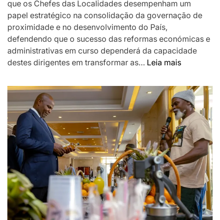
que os Chefes das Localidades desempenham um
papel estratégico na consolidação da governação de
proximidade e no desenvolvimento do País,
defendendo que o sucesso das reformas económicas e
administrativas em curso dependerá da capacidade
:
destes dirigentes em transformar as…
Leia mais
Chapo
destaca
Chefes
das
Localidad
como
pilar
da
governaç
de
proximida
e
desafia-