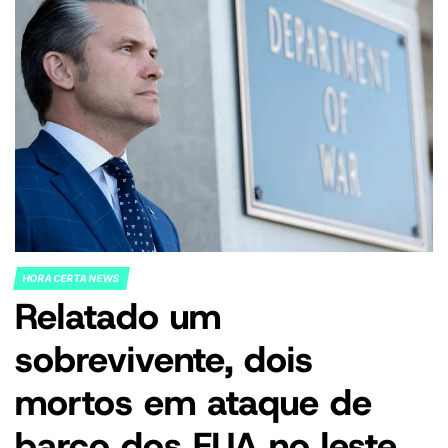
HORA CERTA NEWS
POSTED
Relatado um
IN
sobrevivente, dois
mortos em ataque de
barco dos EUA no leste