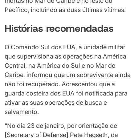
mortas no Mar do Caribe e no leste do
Pacífico, incluindo as duas últimas vítimas.
Histórias recomendadas
lista
fim
O Comando Sul dos EUA, a unidade militar
de
da
que supervisiona as operações na América
3
lista
Central, na América do Sul e no Mar do
itens
Caribe, informou que um sobrevivente ainda
não foi recuperado. Acrescentou que a
guarda costeira dos EUA foi notificada para
ativar as suas operações de busca e
salvamento.
“No dia 23 de janeiro, por orientação de
[Secretary of Defense] Pete Hegseth, da