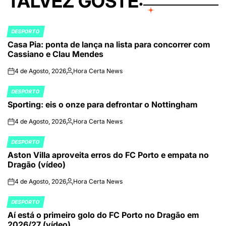
TALVEZ GOSTE:
DESPORTO
POSTED
Casa Pia: ponta de lança na lista para concorrer com
IN
Cassiano e Clau Mendes
4 de Agosto, 2026
Hora Certa News
on
Publicado
por
DESPORTO
POSTED
Sporting: eis o onze para defrontar o Nottingham
IN
4 de Agosto, 2026
Hora Certa News
on
Publicado
por
DESPORTO
POSTED
Aston Villa aproveita erros do FC Porto e empata no
IN
Dragão (vídeo)
4 de Agosto, 2026
Hora Certa News
on
Publicado
por
DESPORTO
POSTED
Aí está o primeiro golo do FC Porto no Dragão em
IN
2026/27 (vídeo)