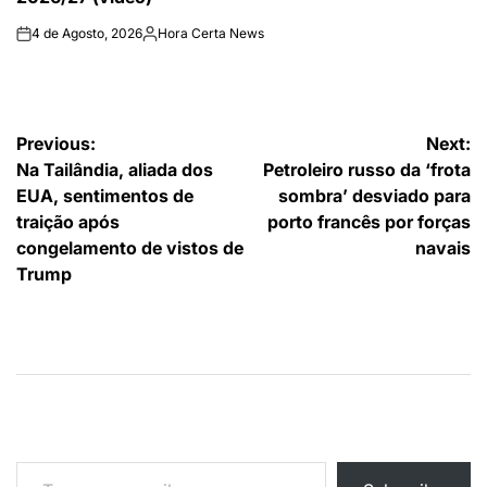
4 de Agosto, 2026
Hora Certa News
on
Publicado
por
Navegação
Previous:
Next:
Na Tailândia, aliada dos
Petroleiro russo da ‘frota
de
EUA, sentimentos de
sombra’ desviado para
artigos
traição após
porto francês por forças
congelamento de vistos de
navais
Trump
Type your email…