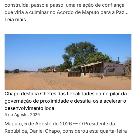
construída, passo a passo, uma relação de confiança
que viria a culminar no Acordo de Maputo para a Paz…
:
Leia mais
DA
MONTANHA
A
MAPUTO:
OS
BASTIDORES
DA
PAZ
QUE
SILENCIOU
Chapo destaca Chefes das Localidades como pilar da
AS
governação de proximidade e desafia-os a acelerar o
ARMAS
desenvolvimento local
EM
5 de Agosto, 2026
MOÇAMBIQUE
Maputo, 5 de Agosto de 2026 — O Presidente da
República, Daniel Chapo, considerou esta quarta-feira