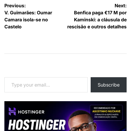
Navegação
Previous:
Next:
V. Guimarães: Oumar
Benfica paga €17 M por
de
Camara isola-se no
Kaminski: a cláusula de
artigos
Castelo
rescisão e outros detalhes
Type your email…
Subscribe