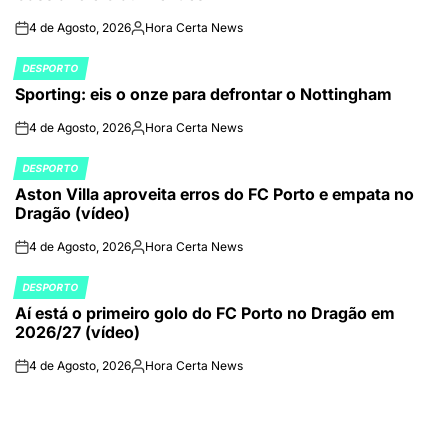
4 de Agosto, 2026
Hora Certa News
on
Publicado
por
DESPORTO
POSTED
Sporting: eis o onze para defrontar o Nottingham
IN
4 de Agosto, 2026
Hora Certa News
on
Publicado
por
DESPORTO
POSTED
Aston Villa aproveita erros do FC Porto e empata no
IN
Dragão (vídeo)
4 de Agosto, 2026
Hora Certa News
on
Publicado
por
DESPORTO
POSTED
Aí está o primeiro golo do FC Porto no Dragão em
IN
2026/27 (vídeo)
4 de Agosto, 2026
Hora Certa News
on
Publicado
por