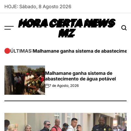
Skip
HOJE: Sábado, 8 Agosto 2026
to
content
HORA CERTA NEWS
MZ
Malhamane ganha sistema de abasteciment
ÚLTIMAS:
Malhamane ganha sistema de
abastecimento de água potável
7 de Agosto, 2026
on