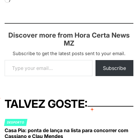
Loading…
Discover more from Hora Certa News
MZ
Subscribe to get the latest posts sent to your email.
Type your email…
Subscribe
TALVEZ GOSTE:
DESPORTO
POSTED
Casa Pia: ponta de lança na lista para concorrer com
IN
Cassiano e Clau Mendes