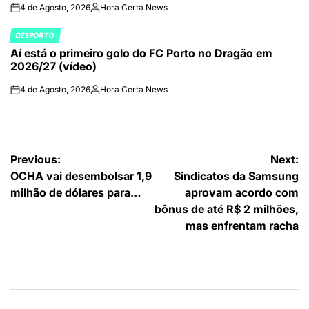
4 de Agosto, 2026
Hora Certa News
on
Publicado
por
DESPORTO
POSTED
Aí está o primeiro golo do FC Porto no Dragão em
IN
2026/27 (vídeo)
4 de Agosto, 2026
Hora Certa News
on
Publicado
por
Navegação
Previous:
Next:
OCHA vai desembolsar 1,9
Sindicatos da Samsung
de
milhão de dólares para…
aprovam acordo com
artigos
bônus de até R$ 2 milhões,
mas enfrentam racha