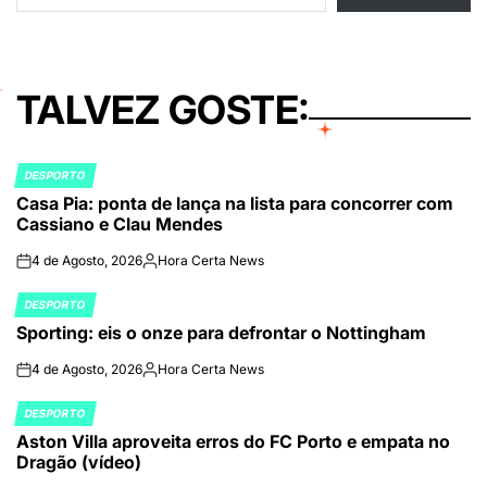
TALVEZ GOSTE:
DESPORTO
POSTED
Casa Pia: ponta de lança na lista para concorrer com
IN
Cassiano e Clau Mendes
4 de Agosto, 2026
Hora Certa News
on
Publicado
por
DESPORTO
POSTED
Sporting: eis o onze para defrontar o Nottingham
IN
4 de Agosto, 2026
Hora Certa News
on
Publicado
por
DESPORTO
POSTED
Aston Villa aproveita erros do FC Porto e empata no
IN
Dragão (vídeo)