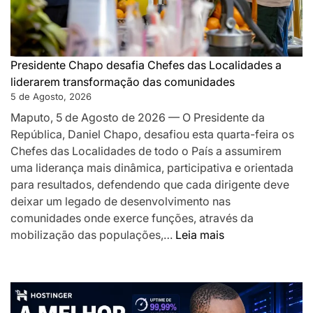
proximida
e
desafia-
os
Presidente Chapo desafia Chefes das Localidades a
a
liderarem transformação das comunidades
acelerar
5 de Agosto, 2026
o
Maputo, 5 de Agosto de 2026 — O Presidente da
desenvolv
República, Daniel Chapo, desafiou esta quarta-feira os
local
Chefes das Localidades de todo o País a assumirem
uma liderança mais dinâmica, participativa e orientada
para resultados, defendendo que cada dirigente deve
deixar um legado de desenvolvimento nas
comunidades onde exerce funções, através da
:
mobilização das populações,…
Leia mais
Presidente
Chapo
desafia
Chefes