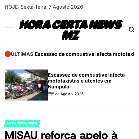
Skip
HOJE: Sexta-feira, 7 Agosto 2026
to
content
HORA CERTA NEWS
MZ
Escassez de combustível afecta mototaxis
ÚLTIMAS:
Escassez de combustível afecta
mototaxistas e utentes em
Nampula
5 de Agosto, 2026
on
HORA CERTA NEWS
POSTED
MISAU reforça apelo à
IN