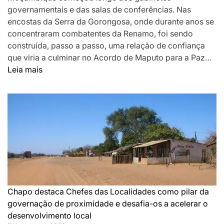
governamentais e das salas de conferências. Nas
encostas da Serra da Gorongosa, onde durante anos se
concentraram combatentes da Renamo, foi sendo
construída, passo a passo, uma relação de confiança
que viria a culminar no Acordo de Maputo para a Paz…
:
Leia mais
DA
MONTANHA
A
MAPUTO:
OS
BASTIDORES
DA
PAZ
QUE
SILENCIOU
Chapo destaca Chefes das Localidades como pilar da
AS
governação de proximidade e desafia-os a acelerar o
ARMAS
desenvolvimento local