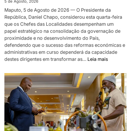
EM
5 de Agosto, 2026
MOÇAMBIQUE
Maputo, 5 de Agosto de 2026 — O Presidente da
República, Daniel Chapo, considerou esta quarta-feira
que os Chefes das Localidades desempenham um
papel estratégico na consolidação da governação de
proximidade e no desenvolvimento do País,
defendendo que o sucesso das reformas económicas e
administrativas em curso dependerá da capacidade
:
destes dirigentes em transformar as…
Leia mais
Chapo
destaca
Chefes
das
Localidad
como
pilar
da
governaç
de