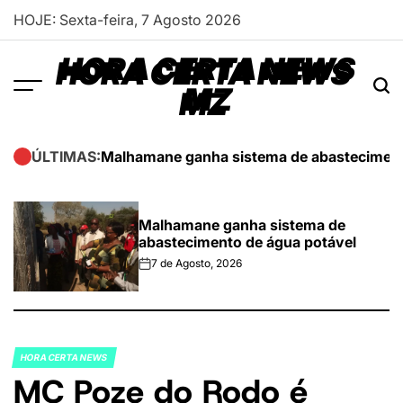
Skip
HOJE: Sexta-feira, 7 Agosto 2026
to
content
HORA CERTA NEWS
MZ
Malhamane ganha sistema de abasteciment
ÚLTIMAS:
Malhamane ganha sistema de
abastecimento de água potável
7 de Agosto, 2026
on
HORA CERTA NEWS
POSTED
MC Poze do Rodo é
IN