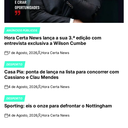
ANÚNCIOS PÚBLICOS
POSTED
Hora Certa News lança a sua 3.ª edição com
IN
entrevista exclusiva a Wilson Cumbe
7 de Agosto, 2026
Hora Certa News
on
Publicado
por
DESPORTO
POSTED
Casa Pia: ponta de lança na lista para concorrer com
IN
Cassiano e Clau Mendes
4 de Agosto, 2026
Hora Certa News
on
Publicado
por
DESPORTO
POSTED
Sporting: eis o onze para defrontar o Nottingham
IN
4 de Agosto, 2026
Hora Certa News
on
Publicado
por