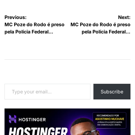
Navegação
Previous:
Next:
MC Poze do Rodo é preso
MC Poze do Rodo é preso
de
pela Polícia Federal…
pela Polícia Federal…
artigos
Type your email…
Subscribe