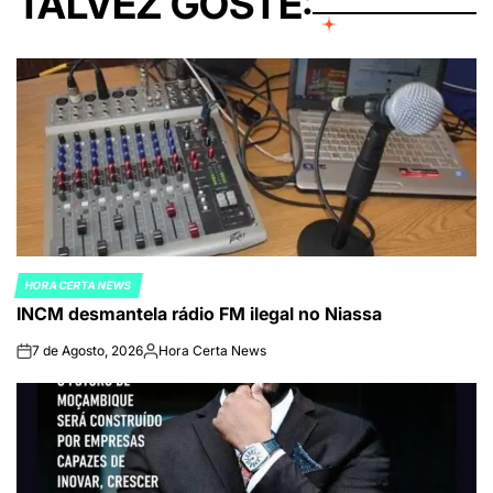
TALVEZ GOSTE:
HORA CERTA NEWS
POSTED
INCM desmantela rádio FM ilegal no Niassa
IN
7 de Agosto, 2026
Hora Certa News
on
Publicado
por