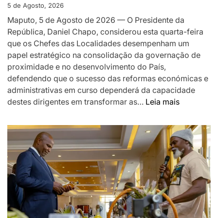
EM
5 de Agosto, 2026
MOÇAMBIQUE
Maputo, 5 de Agosto de 2026 — O Presidente da
República, Daniel Chapo, considerou esta quarta-feira
que os Chefes das Localidades desempenham um
papel estratégico na consolidação da governação de
proximidade e no desenvolvimento do País,
defendendo que o sucesso das reformas económicas e
administrativas em curso dependerá da capacidade
:
destes dirigentes em transformar as…
Leia mais
Chapo
destaca
Chefes
das
Localidad
como
pilar
da
governaç