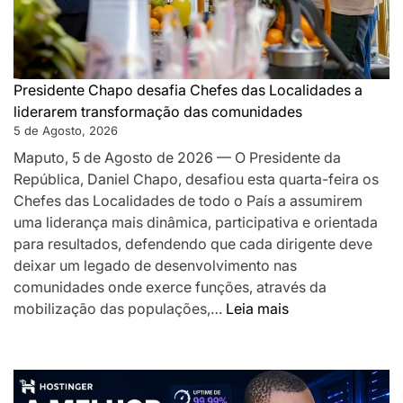
de
proximida
e
desafia-
os
Presidente Chapo desafia Chefes das Localidades a
a
liderarem transformação das comunidades
acelerar
5 de Agosto, 2026
o
Maputo, 5 de Agosto de 2026 — O Presidente da
desenvolv
República, Daniel Chapo, desafiou esta quarta-feira os
local
Chefes das Localidades de todo o País a assumirem
uma liderança mais dinâmica, participativa e orientada
para resultados, defendendo que cada dirigente deve
deixar um legado de desenvolvimento nas
comunidades onde exerce funções, através da
:
mobilização das populações,…
Leia mais
Presidente
Chapo
desafia
Chefes