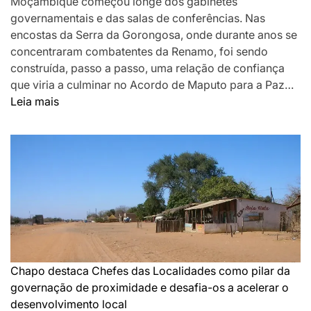
Moçambique começou longe dos gabinetes
governamentais e das salas de conferências. Nas
encostas da Serra da Gorongosa, onde durante anos se
concentraram combatentes da Renamo, foi sendo
construída, passo a passo, uma relação de confiança
que viria a culminar no Acordo de Maputo para a Paz…
:
Leia mais
DA
MONTANHA
A
MAPUTO:
OS
BASTIDORES
DA
PAZ
QUE
SILENCIOU
Chapo destaca Chefes das Localidades como pilar da
AS
governação de proximidade e desafia-os a acelerar o
ARMAS
desenvolvimento local