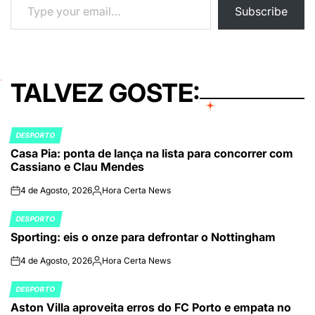
Subscribe
TALVEZ GOSTE:
DESPORTO
POSTED
Casa Pia: ponta de lança na lista para concorrer com
IN
Cassiano e Clau Mendes
4 de Agosto, 2026
Hora Certa News
on
Publicado
por
DESPORTO
POSTED
Sporting: eis o onze para defrontar o Nottingham
IN
4 de Agosto, 2026
Hora Certa News
on
Publicado
por
DESPORTO
POSTED
Aston Villa aproveita erros do FC Porto e empata no
IN