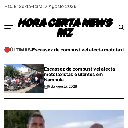
Skip
HOJE: Sexta-feira, 7 Agosto 2026
to
content
HORA CERTA NEWS
MZ
Escassez de combustível afecta mototaxis
ÚLTIMAS:
Escassez de combustível afecta
mototaxistas e utentes em
Nampula
5 de Agosto, 2026
on