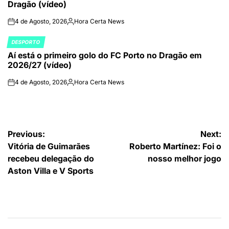
Dragão (vídeo)
4 de Agosto, 2026
Hora Certa News
on
Publicado
por
DESPORTO
POSTED
Aí está o primeiro golo do FC Porto no Dragão em
IN
2026/27 (vídeo)
4 de Agosto, 2026
Hora Certa News
on
Publicado
por
Navegação
Previous:
Next:
Vitória de Guimarães
Roberto Martínez: Foi o
de
recebeu delegação do
nosso melhor jogo
artigos
Aston Villa e V Sports