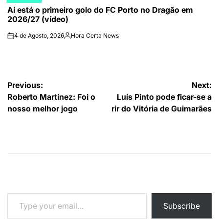
POSTED
Aí está o primeiro golo do FC Porto no Dragão em
IN
2026/27 (vídeo)
4 de Agosto, 2026
Hora Certa News
on
Publicado
por
Navegação
Previous:
Next:
Roberto Martínez: Foi o
Luís Pinto pode ficar-se a
de
nosso melhor jogo
rir do Vitória de Guimarães
artigos
Type your email…
Subscribe