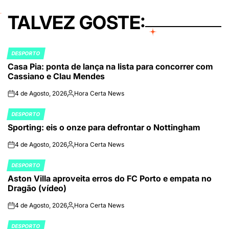
TALVEZ GOSTE:
DESPORTO
POSTED
Casa Pia: ponta de lança na lista para concorrer com
IN
Cassiano e Clau Mendes
4 de Agosto, 2026
Hora Certa News
on
Publicado
por
DESPORTO
POSTED
Sporting: eis o onze para defrontar o Nottingham
IN
4 de Agosto, 2026
Hora Certa News
on
Publicado
por
DESPORTO
POSTED
Aston Villa aproveita erros do FC Porto e empata no
IN
Dragão (vídeo)
4 de Agosto, 2026
Hora Certa News
on
Publicado
por
DESPORTO