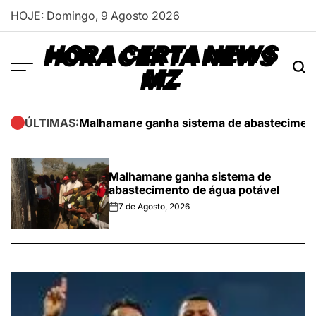
Skip
HOJE: Domingo, 9 Agosto 2026
to
content
HORA CERTA NEWS
MZ
Malhamane ganha sistema de abasteciment
ÚLTIMAS:
Malhamane ganha sistema de
abastecimento de água potável
7 de Agosto, 2026
on