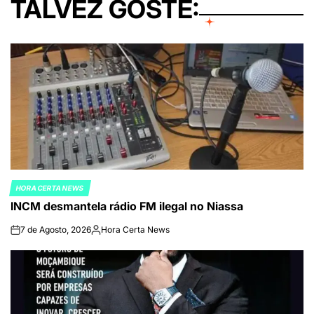
TALVEZ GOSTE:
HORA CERTA NEWS
POSTED
INCM desmantela rádio FM ilegal no Niassa
IN
7 de Agosto, 2026
Hora Certa News
on
Publicado
por