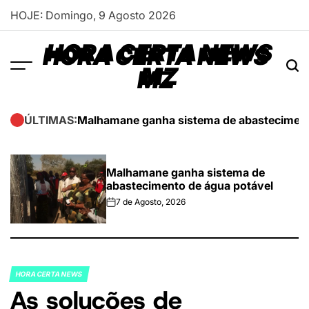
Skip
HOJE: Domingo, 9 Agosto 2026
to
content
HORA CERTA NEWS
MZ
Malhamane ganha sistema de abasteciment
ÚLTIMAS:
Malhamane ganha sistema de
abastecimento de água potável
7 de Agosto, 2026
on
HORA CERTA NEWS
POSTED
As soluções de
IN