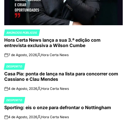
ANÚNCIOS PÚBLICOS
POSTED
Hora Certa News lança a sua 3.ª edição com
IN
entrevista exclusiva a Wilson Cumbe
7 de Agosto, 2026
Hora Certa News
on
Publicado
por
DESPORTO
POSTED
Casa Pia: ponta de lança na lista para concorrer com
IN
Cassiano e Clau Mendes
4 de Agosto, 2026
Hora Certa News
on
Publicado
por
DESPORTO
POSTED
Sporting: eis o onze para defrontar o Nottingham
IN
4 de Agosto, 2026
Hora Certa News
on
Publicado
por