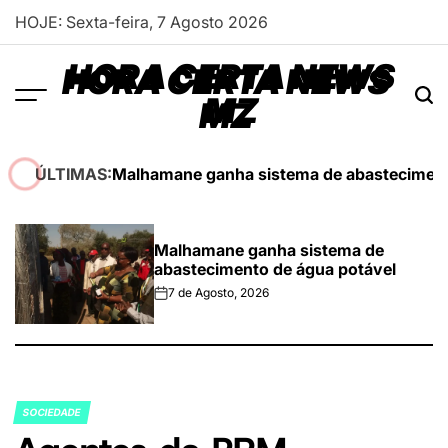
Skip
HOJE: Sexta-feira, 7 Agosto 2026
to
content
HORA CERTA NEWS
MZ
Malhamane ganha sistema de abasteciment
ÚLTIMAS:
Malhamane ganha sistema de
abastecimento de água potável
7 de Agosto, 2026
on
SOCIEDADE
POSTED
IN