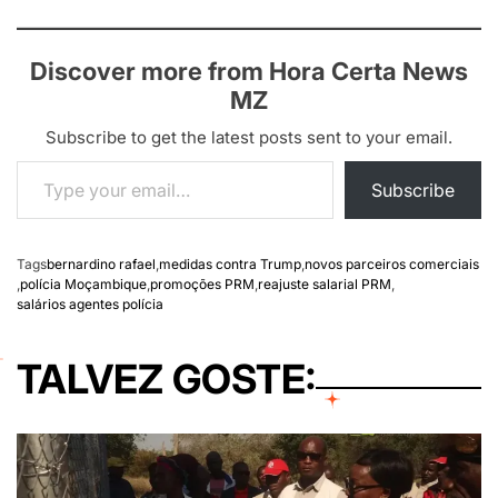
Discover more from Hora Certa News
MZ
Subscribe to get the latest posts sent to your email.
Type your email…
Subscribe
Tags
bernardino rafael
,
medidas contra Trump
,
novos parceiros comerciais
,
polícia Moçambique
,
promoções PRM
,
reajuste salarial PRM
,
salários agentes polícia
TALVEZ GOSTE: