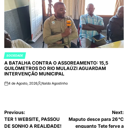
SOCIEDADE
POSTED
A BATALHA CONTRA O ASSOREAMENTO: 15,5
IN
QUILÓMETROS DO RIO MULAÚZI AGUARDAM
INTERVENÇÃO MUNICIPAL
4 de Agosto, 2026
Naldo Agostinho
on
Publicado
por
Navegação
Previous:
Next:
TER 1 WEBSITE, PASSOU
Maputo desce para 26 °C
de
DE SONHO A REALIDADE!
enquanto Tete ferve a