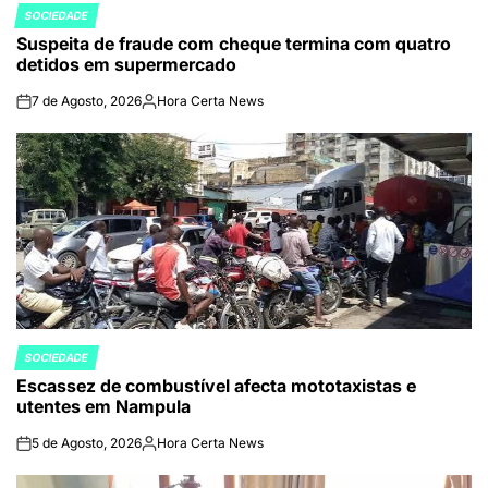
SOCIEDADE
POSTED
Suspeita de fraude com cheque termina com quatro
IN
detidos em supermercado
7 de Agosto, 2026
Hora Certa News
on
Publicado
por
SOCIEDADE
POSTED
Escassez de combustível afecta mototaxistas e
IN
utentes em Nampula
5 de Agosto, 2026
Hora Certa News
on
Publicado
por