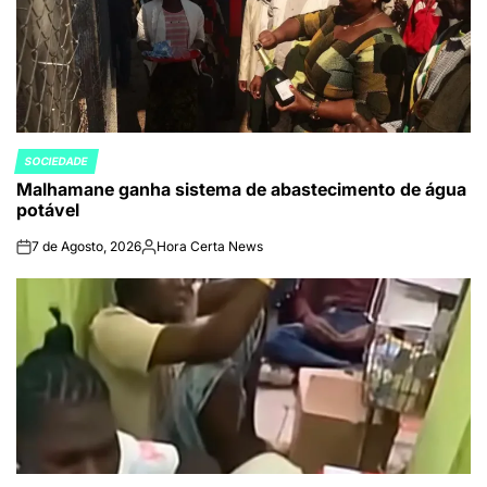
SOCIEDADE
POSTED
Malhamane ganha sistema de abastecimento de água
IN
potável
7 de Agosto, 2026
Hora Certa News
on
Publicado
por