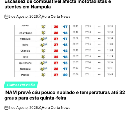
Escassez de combustível afecta mototaxistas e
IN
utentes em Nampula
5 de Agosto, 2026
Hora Certa News
on
Publicado
por
TEMPO & PREVISÃO
POSTED
INAM prevê céu pouco nublado e temperaturas até 32
IN
graus para esta quinta-feira
5 de Agosto, 2026
Hora Certa News
on
Publicado
por