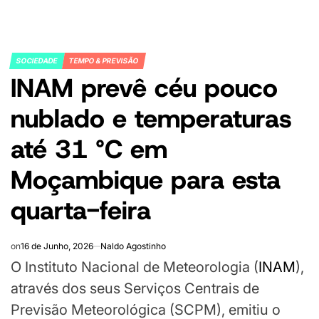
SOCIEDADE
TEMPO & PREVISÃO
POSTED
INAM prevê céu pouco
IN
nublado e temperaturas
até 31 °C em
Moçambique para esta
quarta-feira
on
16 de Junho, 2026
Naldo Agostinho
O Instituto Nacional de Meteorologia (
INAM
),
através dos seus Serviços Centrais de
Previsão Meteorológica (SCPM), emitiu o