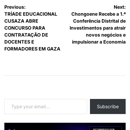
Navegação
Previous:
Next:
TRÍADE EDUCACIONAL
Chongoene Recebe a 1.ª
de
CUSAZA ABRE
Conferência Distrital de
artigos
CONCURSO PARA
Investimentos para atrair
CONTRATAÇÃO DE
novos negócios e
DOCENTES E
impulsionar a Economia
FORMADORES EM GAZA
Type your email…
Subscribe