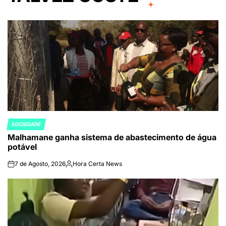
SOCIEDADE
POSTED
Malhamane ganha sistema de abastecimento de água
IN
potável
7 de Agosto, 2026
Hora Certa News
on
Publicado
por