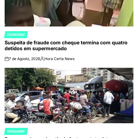
SOCIEDADE
POSTED
Suspeita de fraude com cheque termina com quatro
IN
detidos em supermercado
7 de Agosto, 2026
Hora Certa News
on
Publicado
por
SOCIEDADE
POSTED