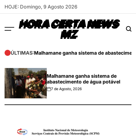
Skip
HOJE: Domingo, 9 Agosto 2026
to
content
HORA CERTA NEWS
MZ
Malhamane ganha sistema de abasteciment
ÚLTIMAS:
Malhamane ganha sistema de
abastecimento de água potável
7 de Agosto, 2026
on